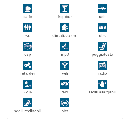
caffe
frigobar
usb
wc
climatizzatore
ebs
esp
mp3
poggiatesta
retarder
wifi
radio
220v
dvd
sedili allargabili
sedili reclinabili
abs