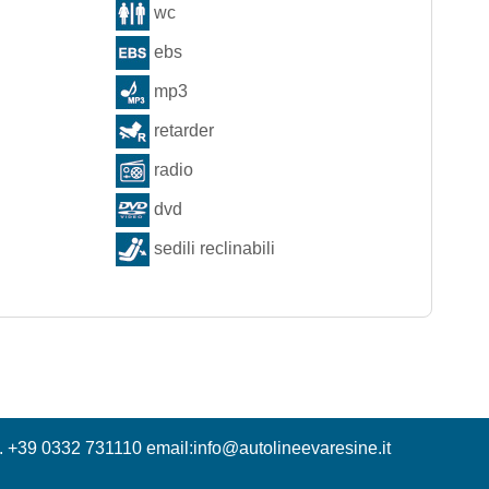
wc
ebs
mp3
retarder
radio
dvd
sedili reclinabili
l. +39 0332 731110 email:
info@autolineevaresine.it