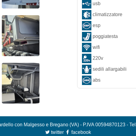
usb
climatizzatore
esp
poggiatesta
wifi
220v
sedili allargabili
abs
 Bardello con Malgesso e Bregano (VA) - P.IVA 00594870123 - Te
twitter
facebook