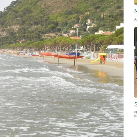
A
S
N
d