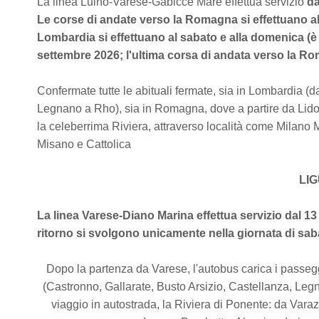
La linea Luino-Varese-Gabicce Mare effettua servizio
da
Le corse di andate verso la Romagna si effettuano al 
Lombardia si effettuano al sabato e alla domenica (è
settembre 2026; l'ultima corsa di andata verso la R
Confermate tutte le abituali fermate, sia in Lombardia (d
Legnano a Rho), sia in Romagna, dove a partire da Lido 
la celeberrima Riviera, attraverso località come Milano M
Misano e Cattolica
LI
La linea Varese-Diano Marina effettua servizio dal 13
ritorno si svolgono unicamente nella giornata di sab
Dopo la partenza da Varese, l'autobus carica i passegg
(Castronno, Gallarate, Busto Arsizio, Castellanza, L
viaggio in autostrada, la Riviera di Ponente: da Varaz