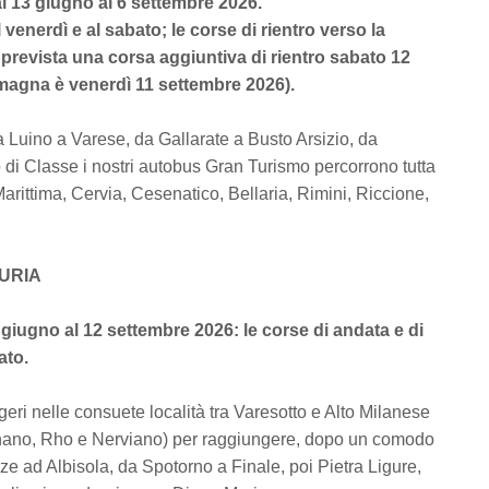
l 13 giugno al 6 settembre 2026.
venerdì e al sabato; le corse di rientro verso la
 prevista una corsa aggiuntiva di rientro sabato 12
omagna è venerdì 11 settembre 2026).
a Luino a Varese, da Gallarate a Busto Arsizio, da
di Classe i nostri autobus Gran Turismo percorrono tutta
arittima, Cervia, Cesenatico, Bellaria, Rimini, Riccione,
GURIA
 giugno al 12 settembre 2026: le corse di andata e di
ato.
eri nelle consuete località tra Varesotto e Alto Milanese
egnano, Rho e Nerviano) per raggiungere, dopo un comodo
ze ad Albisola, da Spotorno a Finale, poi Pietra Ligure,