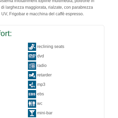
 sistema infotainment topline multimedia, poltrone in
 e di larghezza maggiorata, rialzate, con parabrezza
ti UV, Frigobar e macchina del caffè espresso.
ort:
reclining seats
dvd
radio
retarder
mp3
ebs
wc
mini-bar