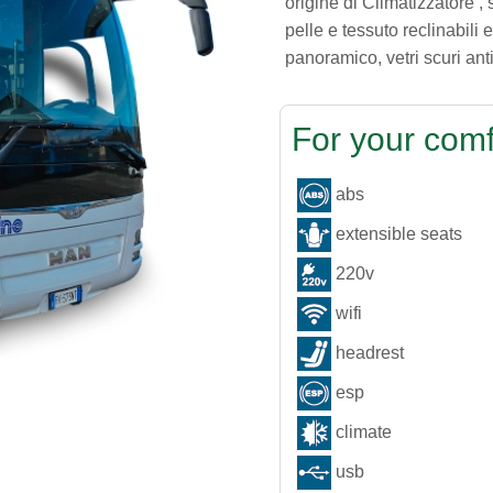
origine di Climatizzatore ,
pelle e tessuto reclinabili
panoramico, vetri scuri an
For your comf
abs
extensible seats
220v
wifi
headrest
esp
climate
usb