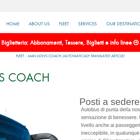
HOME
ABOUT US
FLEET
SERVICES
OUR DESTINATI
Biglietteria: Abbonamenti, Tessere, Biglietti e info linee
FLEET
MAN LION'S COACH
(AUTOMATICALLY TRANSLATED ARTICLE)
'S COACH
Posti a seder
Autobus di punta della nost
sensazione di benessere. U
livello anche ai passeggeri 
ineccepibile, in qualunque