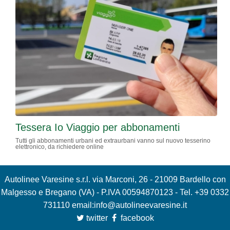
Tessera Io Viaggio per abbonamenti
Tutti gli abbonamenti urbani ed extraurbani vanno sul nuovo tesserino
elettronico, da richiedere online
Autolinee Varesine s.r.l. via Marconi, 26 - 21009 Bardello con
Malgesso e Bregano (VA) - P.IVA 00594870123 - Tel. +39 0332
731110 email:
info@autolineevaresine.it
twitter
facebook