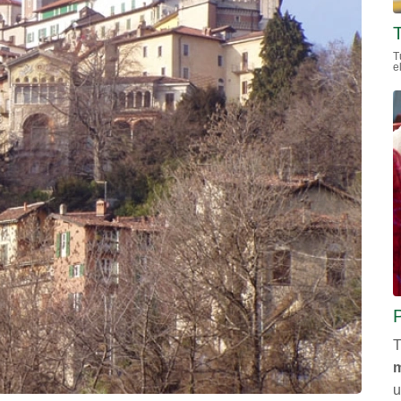
T
e
T
u