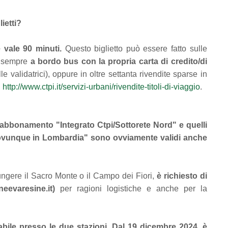
lietti?
 vale 90 minuti.
Questo biglietto può essere fatto sulle
, sempre
a bordo bus con la propria carta di credito/di
validatrici), oppure in oltre settanta rivendite sparse in
:
http://www.ctpi.it/servizi-urbani/rivendite-titoli-di-viaggio
.
l'abbonamento "Integrato Ctpi/Sottorete Nord" e quelli
o ovunque in Lombardia" sono ovviamente validi anche
ungere il Sacro Monte o il Campo dei Fiori,
è richiesto di
eevaresine.it)
per ragioni logistiche e anche per la
tabile presso le due stazioni. Dal 19 dicembre 2024, è