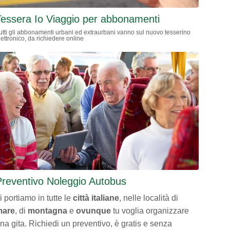
Tessera Io Viaggio per abbonamenti
utti gli abbonamenti urbani ed extraurbani vanno sul nuovo tesserino
lettronico, da richiedere online
Preventivo Noleggio Autobus
i portiamo in tutte le
città italiane
, nelle località di
mare
, di
montagna
e
ovunque
tu voglia organizzare
na gita. Richiedi un preventivo, è gratis e senza