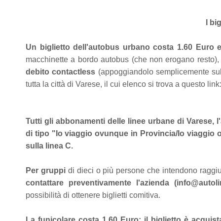
I big
Un biglietto dell'autobus urbano costa 1.60 Euro e
macchinette a bordo autobus (che non erogano resto)
debito contactless
(appoggiandolo semplicemente sulle 
tutta la città di Varese, il cui elenco si trova a questo link
Tutti gli abbonamenti delle linee urbane di Varese, 
di tipo "Io viaggio ovunque in Provincia/Io viaggi
sulla linea C.
Per gruppi
di dieci o più persone che intendono raggi
contattare preventivamente l'azienda (info@autolin
possibilità di ottenere biglietti comitiva.
La funicolare costa 1.60 Euro: il biglietto è acquis